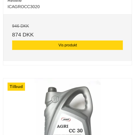
Revline
ICAGROCC3020
946 DKK
874 DKK
Vis produkt
Tilbud