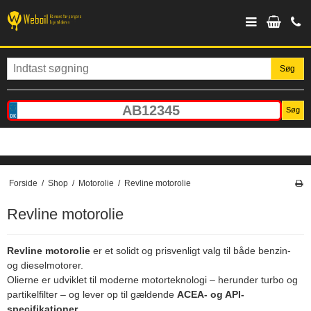
Søg
Søg
Forside
/
Shop
/
Motorolie
/
Revline motorolie
Revline motorolie
Revline
motorolie
er et solidt og prisvenligt valg til både benzin-
og dieselmotorer.
Olierne er udviklet til moderne motorteknologi – herunder turbo og
partikelfilter – og lever op til gældende
ACEA- og API-
specifikationer
.