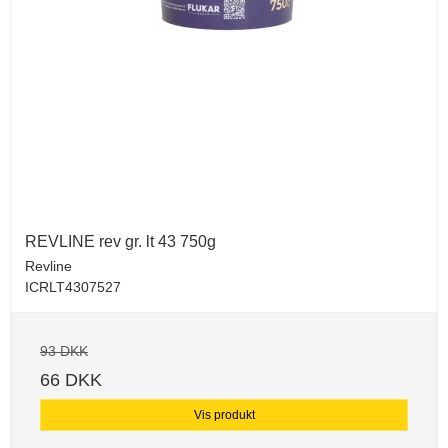
REVLINE rev gr. lt 43 750g
Revline
ICRLT4307527
93 DKK
66 DKK
Vis produkt