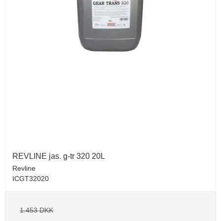
REVLINE jas. g-tr 320 20L
Revline
ICGT32020
1.453 DKK