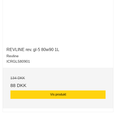
REVLINE rev. gl-5 80w90 1L
Revline
ICRGL580901
134 DKK
88 DKK
Vis produkt