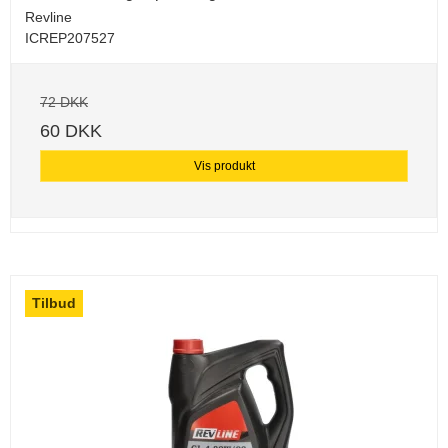
Revline
ICREP207527
72 DKK
60 DKK
Vis produkt
Tilbud