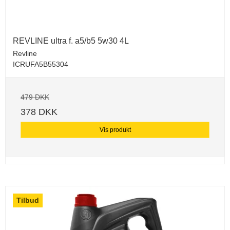
REVLINE ultra f. a5/b5 5w30 4L
Revline
ICRUFA5B55304
479 DKK
378 DKK
Vis produkt
Tilbud