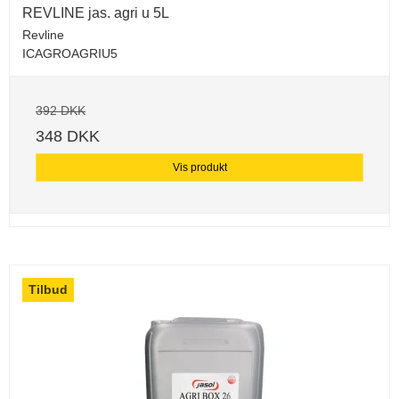
REVLINE jas. agri u 5L
Revline
ICAGROAGRIU5
392 DKK
348 DKK
Vis produkt
Tilbud