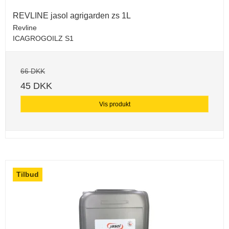
REVLINE jasol agrigarden zs 1L
Revline
ICAGROGOILZ S1
66 DKK
45 DKK
Vis produkt
Tilbud