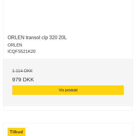
ORLEN transol clp 320 20L
ORLEN
ICQFS521K20
1.114 DKK
979 DKK
Vis produkt
Tilbud