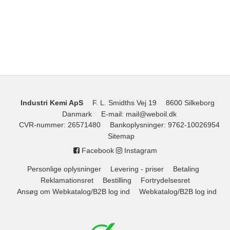
Industri Kemi ApS
F. L. Smidths Vej 19
8600 Silkeborg
Danmark
E-mail
:
mail@weboil.dk
CVR-nummer
:
26571480
Bankoplysninger
:
9762-10026954
Sitemap
Facebook
Instagram
Personlige oplysninger
Levering - priser
Betaling
Reklamationsret
Bestilling
Fortrydelsesret
Ansøg om Webkatalog/B2B log ind
Webkatalog/B2B log ind