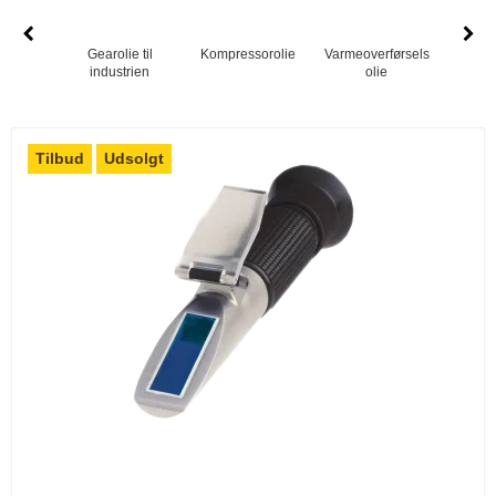
Gearolie til
Kompressorolie
Varmeoverførsels
BI
industrien
olie
VEDH
SMI
Ant
Tilbud
Udsolgt