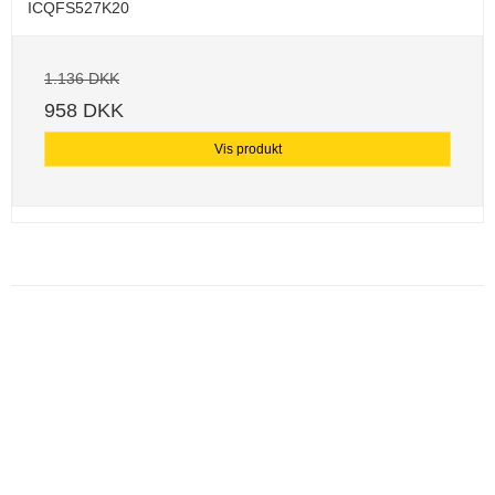
ICQFS527K20
1.136 DKK
958 DKK
Vis produkt