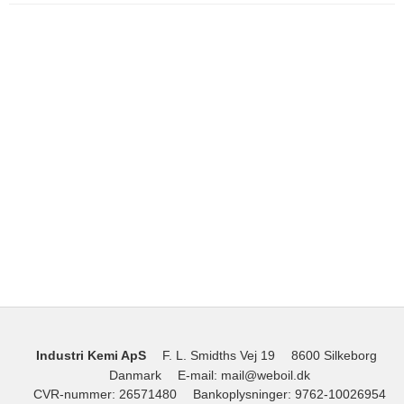
Industri Kemi ApS
F. L. Smidths Vej 19
8600 Silkeborg
Danmark
E-mail
:
mail@weboil.dk
CVR-nummer
:
26571480
Bankoplysninger
:
9762-10026954