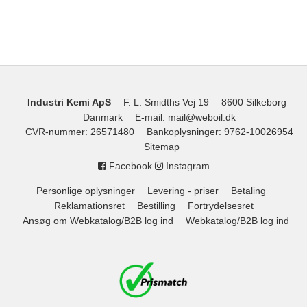
Industri Kemi ApS
F. L. Smidths Vej 19
8600 Silkeborg
Danmark
E-mail
:
mail@weboil.dk
CVR-nummer
:
26571480
Bankoplysninger
:
9762-10026954
Sitemap
Facebook
Instagram
Personlige oplysninger
Levering - priser
Betaling
Reklamationsret
Bestilling
Fortrydelsesret
Ansøg om Webkatalog/B2B log ind
Webkatalog/B2B log ind