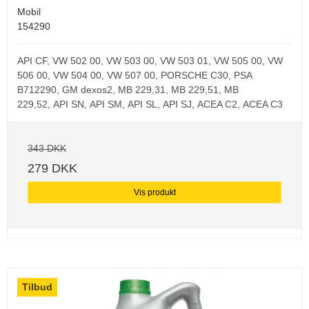
Mobil
154290
API CF,
VW 502 00,
VW 503 00,
VW 503 01,
VW 505 00,
VW
506 00,
VW 504 00,
VW 507 00,
PORSCHE C30,
PSA
B712290,
GM dexos2,
MB 229,31,
MB 229,51,
MB
229,52,
API SN,
API SM,
API SL,
API SJ,
ACEA C2,
ACEA C3
343 DKK
279 DKK
Vis produkt
Tilbud