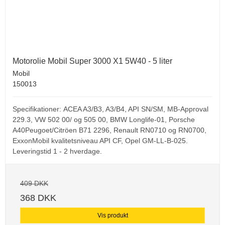
Motorolie Mobil Super 3000 X1 5W40 - 5 liter
Mobil
150013
Specifikationer: ACEA A3/B3, A3/B4, API SN/SM, MB-Approval
229.3, VW 502 00/ og 505 00, BMW Longlife-01, Porsche
A40Peugoet/Citröen B71 2296, Renault RN0710 og RN0700,
ExxonMobil kvalitetsniveau API CF, Opel GM-LL-B-025.
Leveringstid 1 - 2 hverdage.
409 DKK
368 DKK
Vis produkt