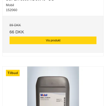
Mobil
152060
89 DKK
66 DKK
Vis produkt
Tilbud