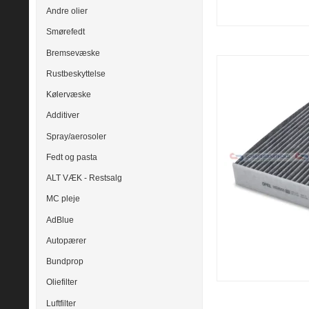
Andre olier
Smørefedt
Bremsevæske
Rustbeskyttelse
Kølervæske
Additiver
Spray/aerosoler
Fedt og pasta
ALT VÆK - Restsalg
MC pleje
AdBlue
Autopærer
Bundprop
Oliefilter
Luftfilter