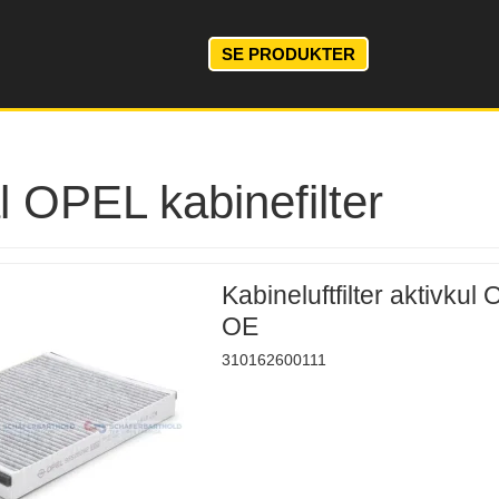
SE PRODUKTER
l OPEL kabinefilter
Kabineluftfilter aktivkul
OE
310162600111