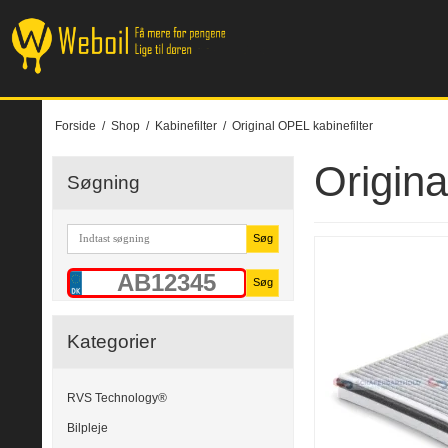
Forside
/
Shop
/
Kabinefilter
/
Original OPEL kabinefilter
Origina
Søgning
Søg
Søg
Kategorier
RVS Technology®
Bilpleje