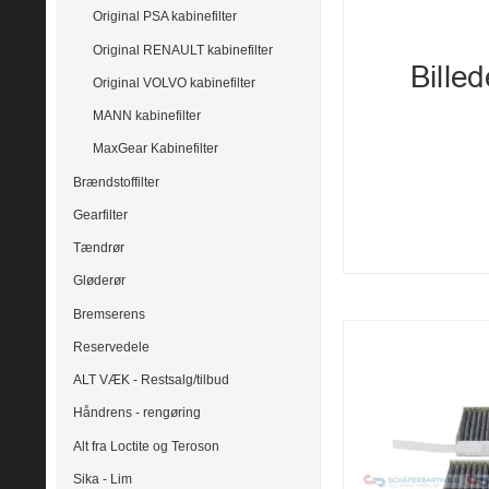
Original PSA kabinefilter
Original RENAULT kabinefilter
Original VOLVO kabinefilter
MANN kabinefilter
MaxGear Kabinefilter
Brændstoffilter
Gearfilter
Tændrør
Gløderør
Bremserens
Reservedele
ALT VÆK - Restsalg/tilbud
Håndrens - rengøring
Alt fra Loctite og Teroson
Sika - Lim