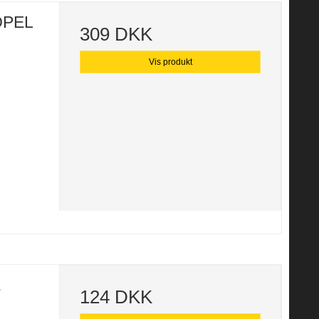
 OPEL
309 DKK
Vis produkt
E
124 DKK