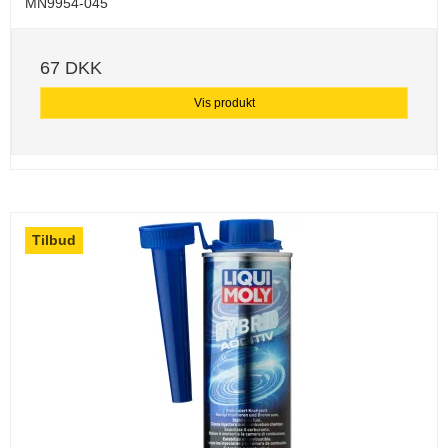
MN9954-045
67 DKK
Vis produkt
Tilbud