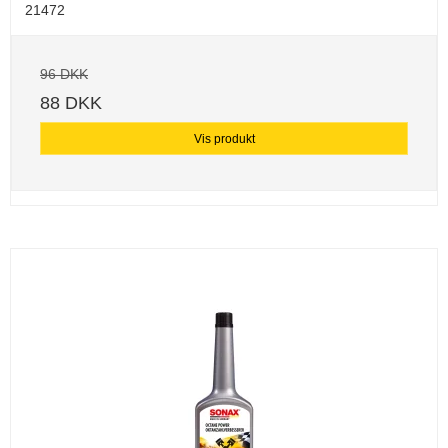
21472
96 DKK
88 DKK
Vis produkt