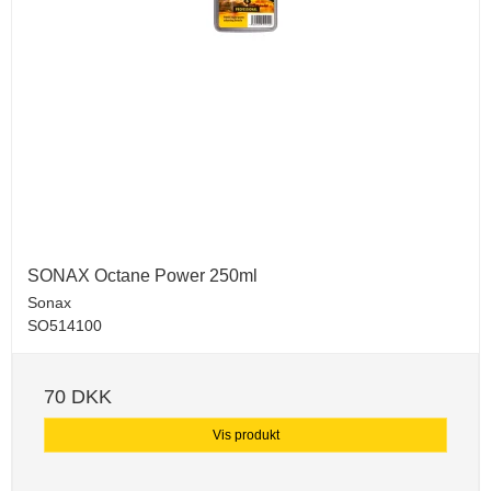
SONAX Octane Power 250ml
Sonax
SO514100
70 DKK
Vis produkt