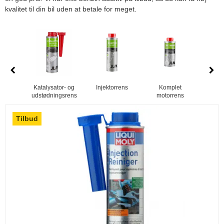
kvalitet til din bil uden at betale for meget.
Katalysator- og
Injektorrens
Komplet
GDI 
udstødningsrens
motorrens
injek
Tilbud