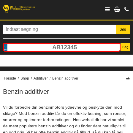
Søg
Søg
Forside
/
Shop
/
Additiver
/
Benzin additiver
Benzin additiver
Vil du forbedre din benzinmotors ydeevne og beskytte den mod
slitage? Med benzin additiv får du en effektiv løsning, som renser,
smører og optimerer forbrændingen. Hos weboil.dk har vi samlet
de mest populære benzin additiver og du finder dem naturligvis til
en god pris. Vi har ofte benzin additiv på tilbud, så du kan få høj