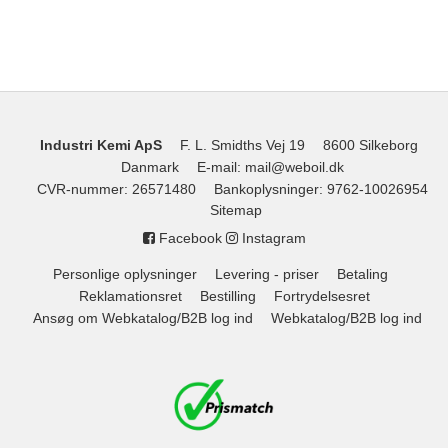
Industri Kemi ApS
F. L. Smidths Vej 19
8600 Silkeborg
Danmark
E-mail
:
mail@weboil.dk
CVR-nummer
:
26571480
Bankoplysninger
:
9762-10026954
Sitemap
Facebook
Instagram
Personlige oplysninger
Levering - priser
Betaling
Reklamationsret
Bestilling
Fortrydelsesret
Ansøg om Webkatalog/B2B log ind
Webkatalog/B2B log ind