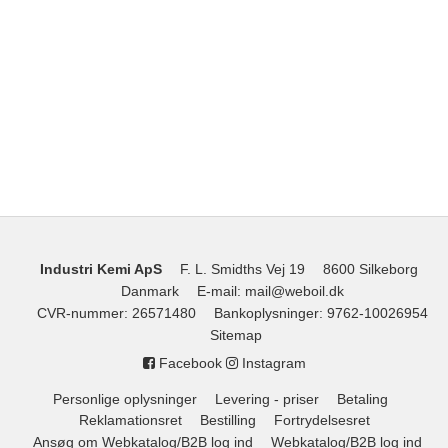
Industri Kemi ApS
F. L. Smidths Vej 19
8600 Silkeborg
Danmark
E-mail
:
mail@weboil.dk
CVR-nummer
:
26571480
Bankoplysninger
:
9762-10026954
Sitemap
Facebook
Instagram
Personlige oplysninger
Levering - priser
Betaling
Reklamationsret
Bestilling
Fortrydelsesret
Ansøg om Webkatalog/B2B log ind
Webkatalog/B2B log ind