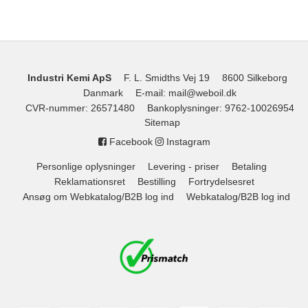
Industri Kemi ApS
F. L. Smidths Vej 19
8600 Silkeborg
Danmark
E-mail
:
mail@weboil.dk
CVR-nummer
:
26571480
Bankoplysninger
:
9762-10026954
Sitemap
Facebook
Instagram
Personlige oplysninger
Levering - priser
Betaling
Reklamationsret
Bestilling
Fortrydelsesret
Ansøg om Webkatalog/B2B log ind
Webkatalog/B2B log ind