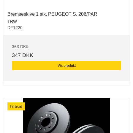
Bremseskive 1 stk. PEUGEOT S. 206/PAR
TRW
DF1220
363 DKK
347 DKK
Vis produkt
Tilbud