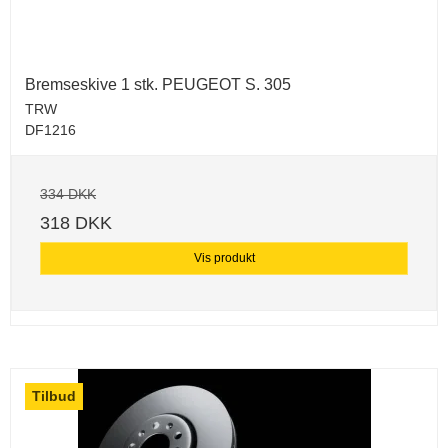
Bremseskive 1 stk. PEUGEOT S. 305
TRW
DF1216
334 DKK
318 DKK
Vis produkt
Tilbud