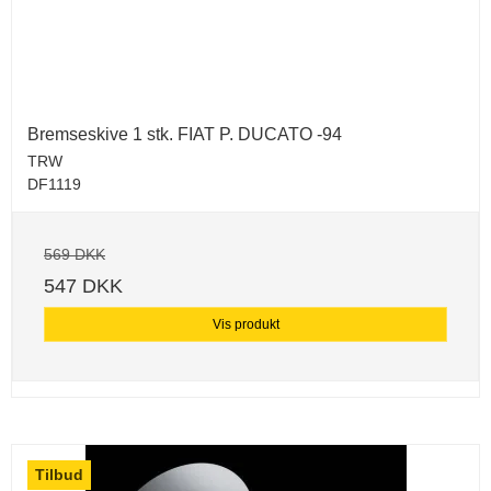
Bremseskive 1 stk. FIAT P. DUCATO -94
TRW
DF1119
569 DKK
547 DKK
Vis produkt
Tilbud