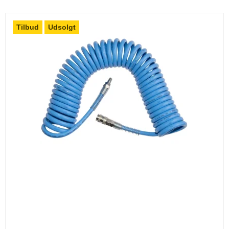
Tilbud
Udsolgt