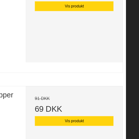
Vis produkt
pper
91 DKK
69 DKK
Vis produkt