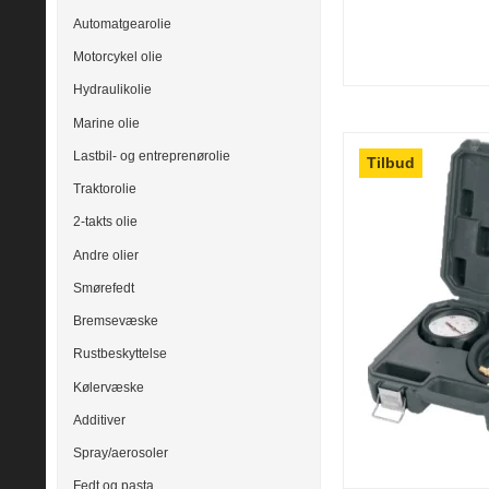
Automatgearolie
Motorcykel olie
Hydraulikolie
Marine olie
Lastbil- og entreprenørolie
Tilbud
Traktorolie
2-takts olie
Andre olier
Smørefedt
Bremsevæske
Rustbeskyttelse
Kølervæske
Additiver
Spray/aerosoler
Fedt og pasta