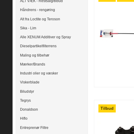
ALT VÆK - Restsalg/tilbud
Håndrens - rengøring
Alt fra Loctite og Teroson
Sika - Lim
Alle XENUM Additiver og Spray
Dieselpartikelfilterrens
Maling og tilbehør
Mærker/Brands
Industri olier og væsker
Viskerblade
Biludstyr
Tegrys
Tilbud
Donaldson
Hiflo
Entreprenør Filtre