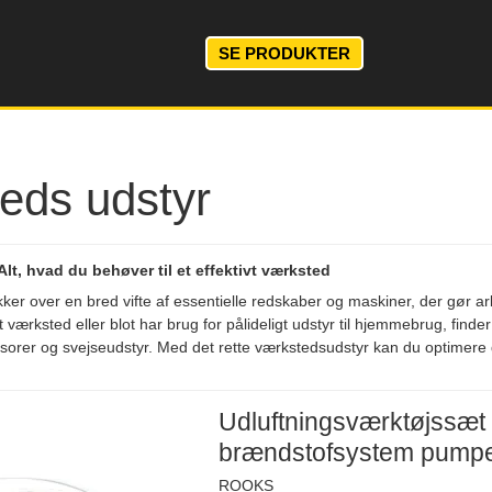
SE PRODUKTER
eds udstyr
lt, hvad du behøver til et effektivt værksted
er over en bred vifte af essentielle redskaber og maskiner, der gør a
t værksted eller blot har brug for pålideligt udstyr til hjemmebrug, find
sorer og svejseudstyr. Med det rette værkstedsudstyr kan du optimere di
Udluftningsværktøjssæt
brændstofsystem pump
ROOKS