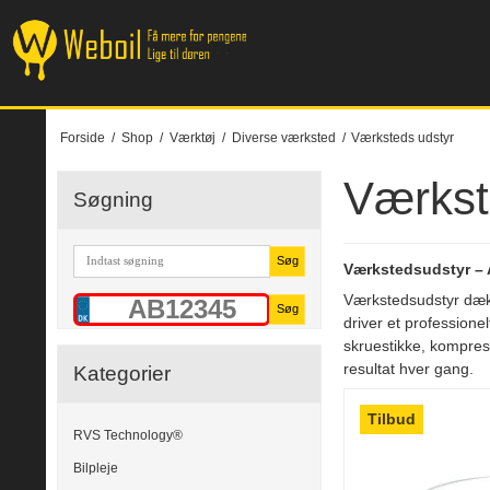
Forside
/
Shop
/
Værktøj
/
Diverse værksted
/
Værksteds udstyr
Værkst
Søgning
Søg
Værkstedsudstyr – A
Værkstedsudstyr dækk
Søg
driver et professionel
skruestikke, kompres
resultat hver gang.
Kategorier
Tilbud
RVS Technology®
Bilpleje