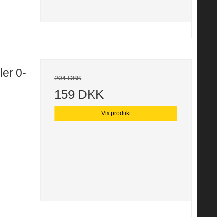
ler 0-
204 DKK
159 DKK
Vis produkt