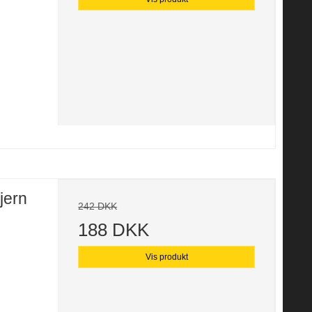
jern
242 DKK
188 DKK
Vis produkt