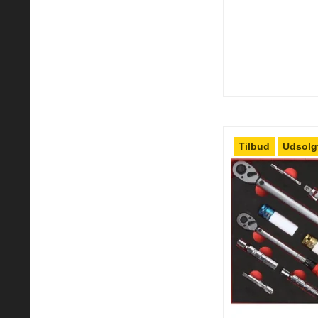
Tilbud
Udsolg