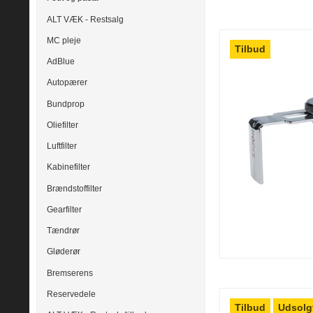
ALT VÆK - Restsalg
MC pleje
Tilbud
AdBlue
Autopærer
Bundprop
Oliefilter
Luftfilter
Kabinefilter
Brændstoffilter
Gearfilter
Tændrør
Gløderør
Bremserens
Reservedele
Tilbud
Udsolg