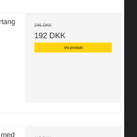
rtang
246 DKK
192 DKK
Vis produkt
e med