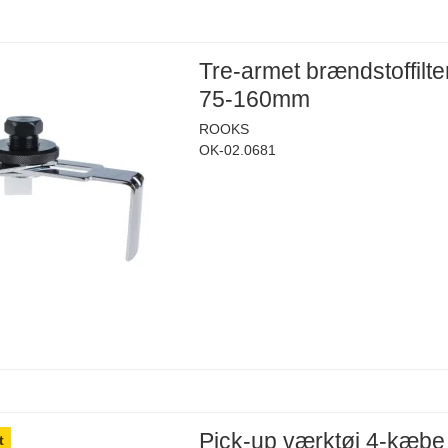
Tre-armet brændstoffilte
75-160mm
ROOKS
OK-02.0681
Pick-up værktøj 4-kæb
t