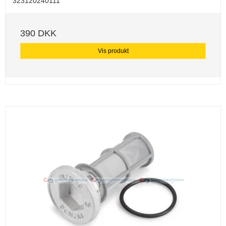
323120240111
390 DKK
Vis produkt