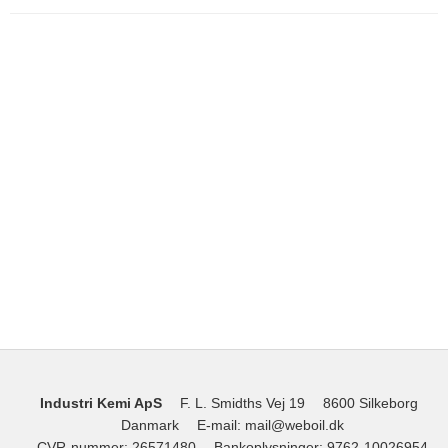
Industri Kemi ApS
F. L. Smidths Vej 19
8600 Silkeborg
Danmark
E-mail
:
mail@weboil.dk
CVR-nummer
:
26571480
Bankoplysninger
:
9762-10026954