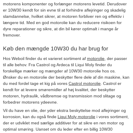
motorens komponenter og forlænger motorens levetid. Derudover
er 10W30 kendt for sin evne til at forhindre aflejringer og skadelig
slamdannelse, hvilket sikrer, at motoren forbliver ren og effektiv i
længere tid. Med en god motorolie kan du reducere risikoen for
dyre reparationer og sikre, at din bil kører optimalt i mange år
fremover.
Køb den mængde 10W30 du har brug for
Hos Weboil finder du et varieret sortiment af
motorolie
, der passer
til alle behov. Fra Castrol og Ardeca til Liqui Moly finder du
forskellige mærker og mængder af 10W30 motorolie hos os.
Ønsker du en motorolie der beskytter flere dele af din maskine, kan
du med fordel tage et kig på vores
Castrol motorolie
. Castrol er
kendt for at levere smøremidler af høj kvalitet, der beskytter
motoren, hydraulik, vådbremse og transmission mod slitage og
forbedrer motorens ydeevne.
Vil du have en olie, der yder ekstra beskyttelse mod aflejringer og
korrosion, kan du også finde
Liqui Moly motorolie
i vores sortiment,
der er udviklet med særlige additiver for at sikre en ren motor og
optimal smøring. Uanset om du leder efter en billig 10W30