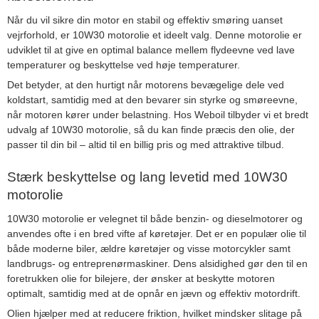
Når du vil sikre din motor en stabil og effektiv smøring uanset
vejrforhold, er 10W30 motorolie et ideelt valg. Denne motorolie er
udviklet til at give en optimal balance mellem flydeevne ved lave
temperaturer og beskyttelse ved høje temperaturer.
Det betyder, at den hurtigt når motorens bevægelige dele ved
koldstart, samtidig med at den bevarer sin styrke og smøreevne,
når motoren kører under belastning. Hos Weboil tilbyder vi et bredt
udvalg af 10W30 motorolie, så du kan finde præcis den olie, der
passer til din bil – altid til en billig pris og med attraktive tilbud.
Stærk beskyttelse og lang levetid med 10W30
motorolie
10W30 motorolie er velegnet til både benzin- og dieselmotorer og
anvendes ofte i en bred vifte af køretøjer. Det er en populær olie til
både moderne biler, ældre køretøjer og visse motorcykler samt
landbrugs- og entreprenørmaskiner. Dens alsidighed gør den til en
foretrukken olie for bilejere, der ønsker at beskytte motoren
optimalt, samtidig med at de opnår en jævn og effektiv motordrift.
Olien hjælper med at reducere friktion, hvilket mindsker slitage på