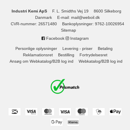
Industri Kemi ApS
F. L. Smidths Vej 19
8600 Silkeborg
Danmark
E-mail
:
mail@weboil.dk
CVR-nummer
:
26571480
Bankoplysninger
:
9762-10026954
Sitemap
Facebook
Instagram
Personlige oplysninger
Levering - priser
Betaling
Reklamationsret
Bestilling
Fortrydelsesret
Ansøg om Webkatalog/B2B log ind
Webkatalog/B2B log ind