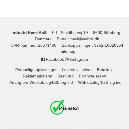
Industri Kemi ApS
F. L. Smidths Vej 19
8600 Silkeborg
Danmark
E-mail
:
mail@weboil.dk
CVR-nummer
:
26571480
Bankoplysninger
:
9762-10026954
Sitemap
Facebook
Instagram
Personlige oplysninger
Levering - priser
Betaling
Reklamationsret
Bestilling
Fortrydelsesret
Ansøg om Webkatalog/B2B log ind
Webkatalog/B2B log ind