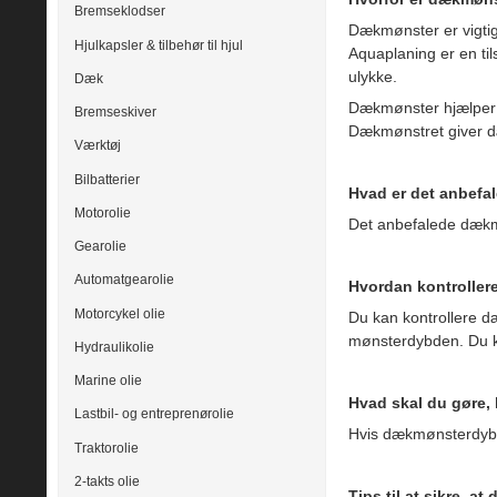
Bremseklodser
Dækmønster er vigtig
Hjulkapsler & tilbehør til hjul
Aquaplaning er en til
ulykke.
Dæk
Dækmønster hjælper o
Bremseskiver
Dækmønstret giver dæ
Værktøj
Bilbatterier
Hvad er det anbef
Motorolie
Det anbefalede dæk
Gearolie
Automatgearolie
Hvordan kontrolle
Motorcykel olie
Du kan kontrollere d
mønsterdybden. Du ka
Hydraulikolie
Marine olie
Hvad skal du gøre,
Lastbil- og entreprenørolie
Hvis dækmønsterdybde
Traktorolie
2-takts olie
Tips til at sikre, at