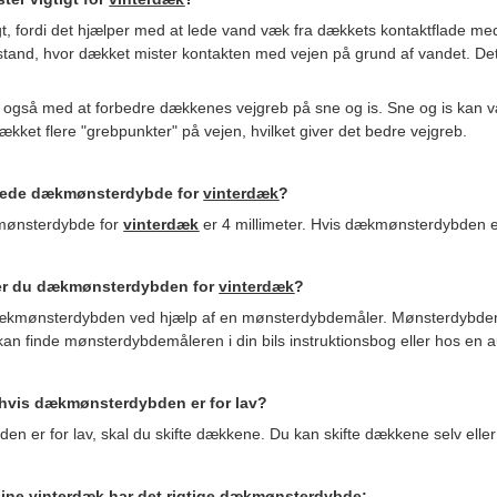
t, fordi det hjælper med at lede vand væk fra dækkets kontaktflade med 
stand, hvor dækket mister kontakten med vejen på grund af vandet. Dette
gså med at forbedre dækkenes vejgreb på sne og is. Sne og is kan være
kket flere "grebpunkter" på vejen, hvilket giver det bedre vejgreb.
alede dækmønsterdybde for
vinterdæk
?
mønsterdybde for
vinterdæk
er 4 millimeter. Hvis dækmønsterdybden er 
rer du dækmønsterdybden for
vinterdæk
?
ækmønsterdybden ved hjælp af en mønsterdybdemåler. Mønsterdybdemåler
n finde mønsterdybdemåleren i din bils instruktionsbog eller hos en 
 hvis dækmønsterdybden er for lav?
n er for lav, skal du skifte dækkene. Du kan skifte dækkene selv eller
 dine
vinterdæk
har det rigtige dækmønsterdybde: