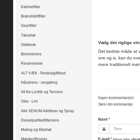
Kabinefilter
Brændstoffilter
Gearfilter
Tændrør
Vælg det rigtige vi
Gløderør
Det bedste måde at v
Bremserens
sne og is, kan du ov
Reservedele
mere traditionelt møn
ALT VÆK - Restsalg/tilbud
Håndrens - rengøring
Alt fra Loctite og Teroson
Ingen kommentar(er)
Sika - Lim
Skriv din kommentar
Alle XENUM Additiver og Spray
Navn
*
Dieselpartikelfilterrens
Maling og tilbehør
E-mail
*
Mærker/Brands
(bliver ikke offent