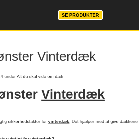
SE PRODUKTER
ster Vinterdæk
24
under
Alt du skal vide om dæk
nster
Vinterdæk
tig sikkerhedsfaktor for
vinterdæk
. Det hjælper med at give dækkene 
ter vigtigt for
vinterdæk
?