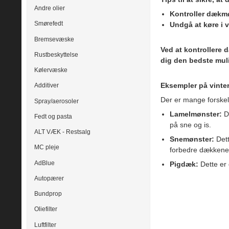
Andre olier
Kontroller dækm
Smørefedt
Undgå at køre i 
Bremsevæske
Ved at kontrollere
Rustbeskyttelse
dig den bedste mul
Kølervæske
Eksempler på vint
Additiver
Der er mange forskel
Spray/aerosoler
Lamelmønster:
De
Fedt og pasta
på sne og is.
ALT VÆK - Restsalg
Snemønster:
Dett
MC pleje
forbedre dækkenes
AdBlue
Pigdæk:
Dette er 
Autopærer
Bundprop
Oliefilter
Luftfilter