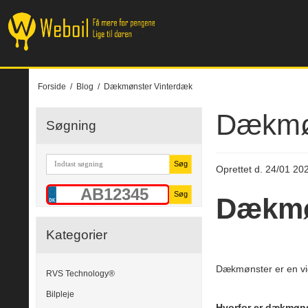
Forside
/
Blog
/
Dækmønster Vinterdæk
Dækmøn
Søgning
Søg
Oprettet d.
24/01 20
Søg
Dækmø
Kategorier
Dækmønster er en vig
RVS Technology®
Bilpleje
Hvorfor er dækmøns