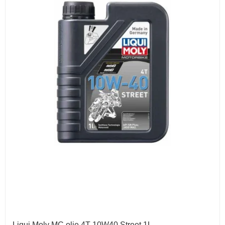
Liqui Moly MC olie 4T 10W40 Street 1L