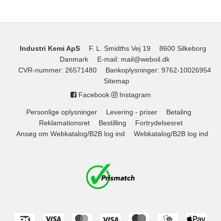
Industri Kemi ApS
F. L. Smidths Vej 19
8600 Silkeborg
Danmark
E-mail
:
mail@weboil.dk
CVR-nummer
:
26571480
Bankoplysninger
:
9762-10026954
Sitemap
Facebook
Instagram
Personlige oplysninger
Levering - priser
Betaling
Reklamationsret
Bestilling
Fortrydelsesret
Ansøg om Webkatalog/B2B log ind
Webkatalog/B2B log ind