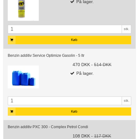
På lager.
stk.
Køb
Benzin additiv Service Optimize Gasolin - 5 ltr
470 DKK
-
514 DKK
På lager.
stk.
Køb
Benzin additiv PXC 300 - Complex Petrol Condi
108 DKK
-
117 DKK