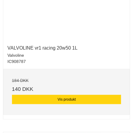
VALVOLINE vr1 racing 20w50 1L
Valvoline
IC908787
184 DKK
140 DKK
Vis produkt