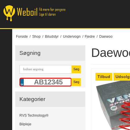
Forside
/
Shop
/
Biludstyr
/
Undervogn
/
Fjedre
/
Daewoo
Daewo
Søgning
Søg
Tilbud
Udsolg
Søg
Kategorier
RVS Technology®
Bilpleje