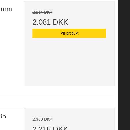
0 mm
2.214 DKK
2.081 DKK
Vis produkt
35
2.360 DKK
2.218 DKK