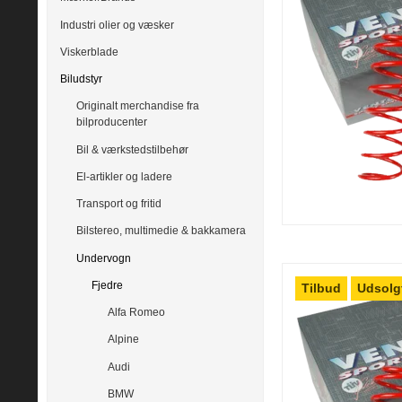
Industri olier og væsker
Viskerblade
Biludstyr
Originalt merchandise fra
bilproducenter
Bil & værkstedstilbehør
El-artikler og ladere
Transport og fritid
Bilstereo, multimedie & bakkamera
Undervogn
Fjedre
Tilbud
Udsolg
Alfa Romeo
Alpine
Audi
BMW