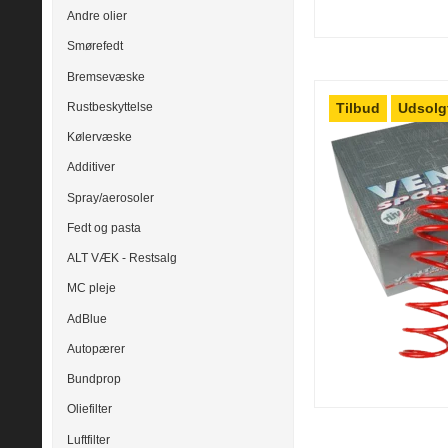
Andre olier
Smørefedt
Bremsevæske
Tilbud
Udsolg
Rustbeskyttelse
Kølervæske
Additiver
Spray/aerosoler
Fedt og pasta
ALT VÆK - Restsalg
MC pleje
AdBlue
Autopærer
Bundprop
Oliefilter
Luftfilter