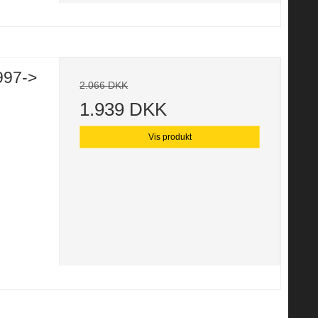
997->
2.066 DKK
1.939 DKK
Vis produkt