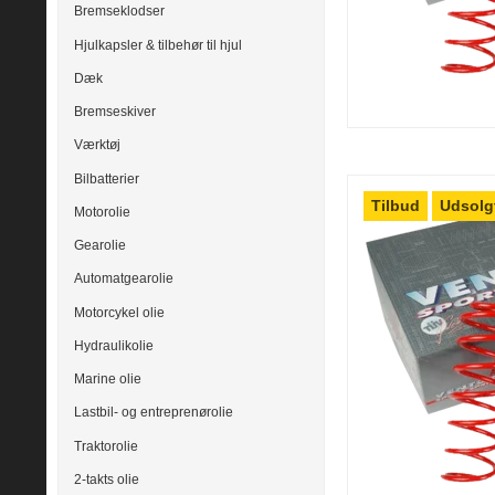
Bremseklodser
Hjulkapsler & tilbehør til hjul
Dæk
Bremseskiver
Værktøj
Bilbatterier
Tilbud
Udsolg
Motorolie
Gearolie
Automatgearolie
Motorcykel olie
Hydraulikolie
Marine olie
Lastbil- og entreprenørolie
Traktorolie
2-takts olie