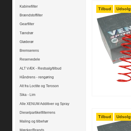
Kabinefilter
Tilbud
Udsolg
Brændstoffilter
Gearfilter
Tændrør
Gløderør
Bremserens
Reservedele
ALT VÆK - Restsalg/tilbud
Håndrens - rengøring
Alt fra Loctite og Teroson
Sika - Lim
Alle XENUM Additiver og Spray
Dieselpartikelfilterrens
Tilbud
Udsolg
Maling og tilbehør
Mærker/Brands