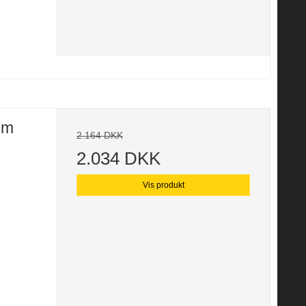
mm
2.164 DKK
2.034 DKK
Vis produkt